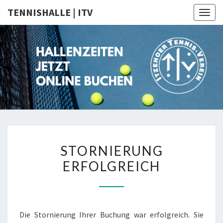
TENNISHALLE | ITV
Togg
navig
TENNISH
Itzehoer
Tennis-
Verein
| ITV
STORNIERUNG
STORNIERUNG
ERFOLGREICH
ERFOLGREICH
Die Stornierung Ihrer Buchung war erfolgreich. Sie